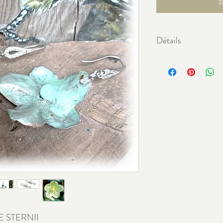
R
Détails
L'alliage est en argent 9
Les feuilles sont toutes
avec douceur et délicate
pigments naturels pour ob
anti-allergie est appliqué
RE STERNII