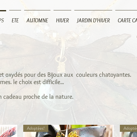
PS
ETE
AUTOMNE
HIVER
JARDIN D'HIVER
CARTE C
es et oxydés pour des Bijoux aux couleurs chatoyantes.
s. le choix est difficile...
 un cadeau proche de la nature.
Adoptées!
Adopté