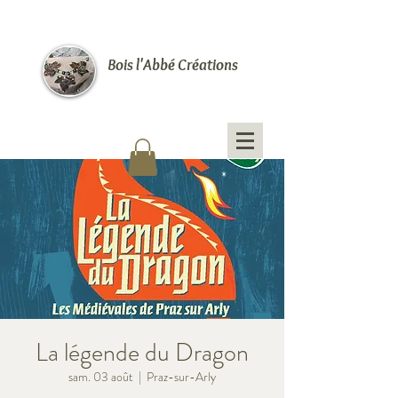
Bois l'Abbé Créations
La légende du Dragon
sam. 03 août
  |  
Praz-sur-Arly